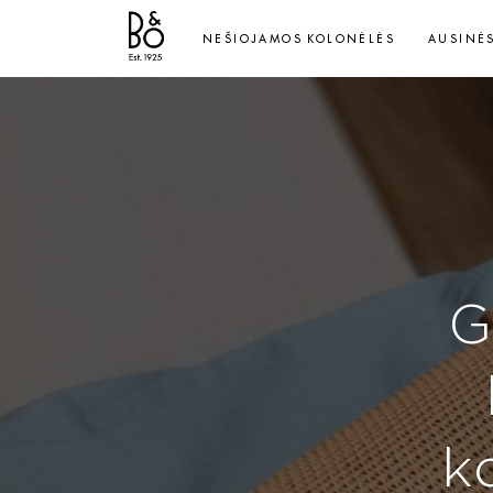
NEŠIOJAMOS KOLONĖLĖS
AUSINĖ
G
k