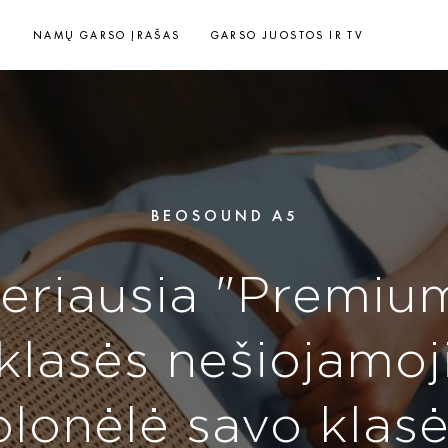
S
NAMŲ GARSO ĮRAŠAS
GARSO JUOSTOS IR TV
BEOSOUND A5
eriausia "Premiu
klasės nešiojamoj
olonėlė savo klas