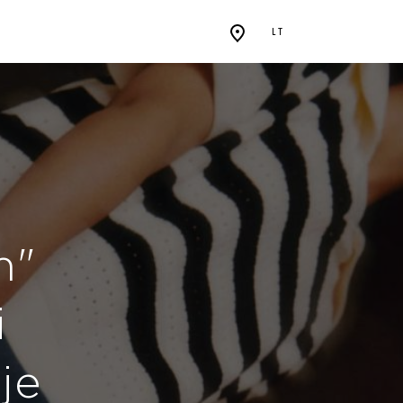
LT
m"
i
ėje