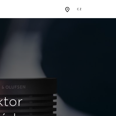
CZ
1 2ND GEN
otěsný a
a to, abyste