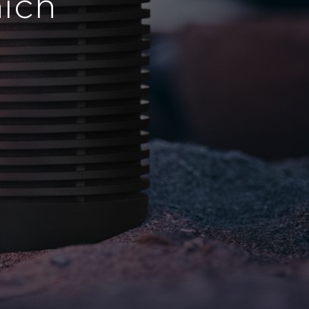
vzít všude s
bou
te nyní