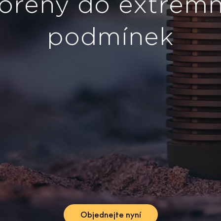
si ho mohli 
se
Objednej